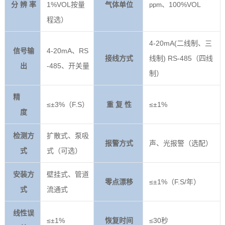
分 辨 率
1%VOL按量
气体单位
100%VOL
ppm、
程选）
4-20mA(二线制、三
信号输
4-20mA、RS
接线方式
线制) RS-485（四线
出
-485、开关量
制）
精
≤±3%（F.S）
重 复 性
≤±1%
度
检测方
扩散式、泵吸
报警方式
声、光报警（选配）
式
式（可选）
安装方
壁挂式、管道
零点漂移
≤±1%（F.S/年）
式
流通式
线性误
≤±1%
恢复时间
≤30秒