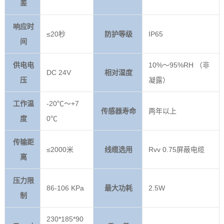
差
响应时
≤20秒
防护等级
IP65
间
供电电
10%～95%RH （非
DC 24V
相对湿度
压
凝露）
工作温
-20℃～+7
传感器寿命
两年以上
度
0℃
传输距
≤2000米
线缆选用
Rvv 0.75屏蔽电缆
离
压力限
86-106 KPa
最大功耗
2.5W
制
230*185*90