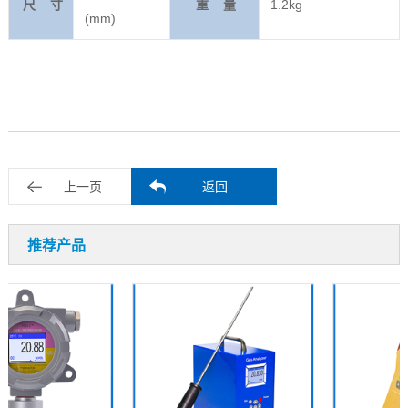
尺 寸
重 量
1.2kg
(mm)
上一页
返回
推荐产品