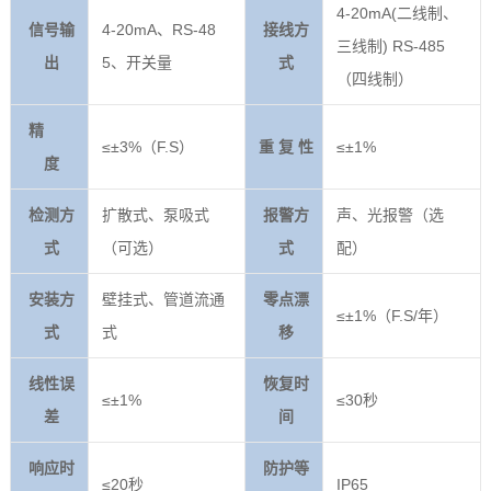
4-20mA(二线制、
信号输
4-20mA、RS-48
接线方
三线制) RS-485
出
5、开关量
式
（四线制）
精
≤±3%（F.S）
重 复 性
≤±1%
度
检测方
扩散式、泵吸式
报警方
声、光报警（选
式
（可选）
式
配）
安装方
壁挂式、管道流通
零点漂
≤±1%（F.S/年）
式
式
移
线性误
恢复时
≤±1%
≤30秒
差
间
响应时
防护等
≤20秒
IP65