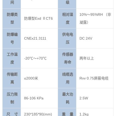
间
级
防爆类
相对湿
10%～95%RH （非
防爆型Exd ⅡCT6
型
度
凝露）
防爆编
供电电
CNEx21.3111
DC 24V
号
压
工作温
传感器
-20℃～+70℃
两年以上
度
寿命
传输距
线缆选
≤2000米
Rvv 0.75屏蔽电缆
离
用
压力限
最大功
86-106 KPa
2.5W
制
耗
尺 寸
230*185*90(mm)
重 量
1.2kg